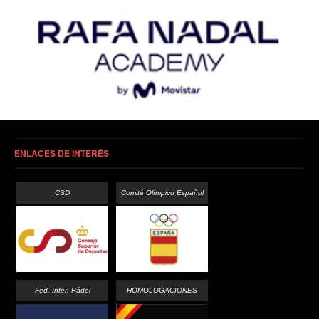
ENLACES DE INTERÉS
CSD
Comité Olímpico Español
Fed. Inter. Pádel
HOMOLOGACIONES